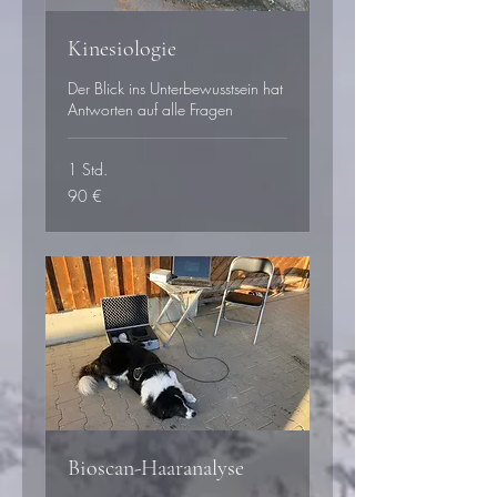
Kinesiologie
Der Blick ins Unterbewusstsein hat
Antworten auf alle Fragen
1 Std.
90
90 €
Euro
Bioscan-Haaranalyse