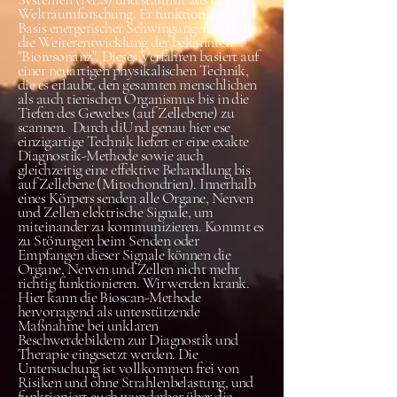
Weltraumforschung. Er funktioniert auf
Basis energetischer Schwingungen und ist
die Weiterentwicklung der bekannten
"Bioresonanz". Dieses Verfahren basiert auf
einer neuartigen physikalischen Technik,
die es erlaubt, den gesamten menschlichen
als auch tierischen Organismus bis in die
Tiefen des Gewebes (auf Zellebene) zu
scannen. ​ Durch di​Und genau hier ese
einzigartige Technik liefert er eine exakte
Diagnostik-Methode sowie auch
gleichzeitig eine effektive Behandlung bis
auf Zellebene (Mitochondrien). Innerhalb
eines Körpers senden alle Organe, Nerven
und Zellen elektrische Signale, um
miteinander zu kommunizieren. Kommt es
zu Störungen beim Senden oder
Empfangen dieser Signale können die
Organe, Nerven und Zellen nicht mehr
richtig funktionieren. Wir werden krank.
Hier kann die Bioscan-Methode
hervorragend als unterstützende
Maßnahme bei unklaren
Beschwerdebildern zur Diagnostik und
Therapie eingesetzt werden. ​Die
Untersuchung ist vollkommen frei von
Risiken und ohne Strahlenbelastung, und
funktioniert auch wunderbar über die