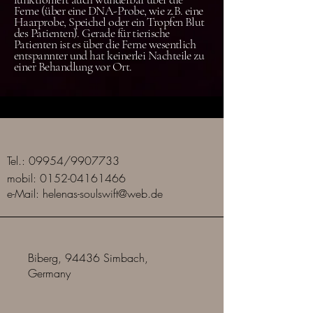
Ferne (über eine DNA-Probe, wie z.B. eine
Haarprobe, Speichel oder ein Tropfen Blut
des Patienten). Gerade für tierische
Patienten ist es über die Ferne wesentlich
entspannter und hat keinerlei Nachteile zu
einer Behandlung vor Ort.
Tel.: 09954/9907733
mobil: 0152-04161466
e-Mail:
helenas-soulswift@web.de
Biberg, 94436 Simbach,
Germany