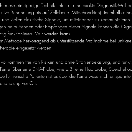
ier ese einzigartige Technik liefert er eine exakte Diagnostik-Meth
fektive Behandlung bis auf Zellebene (Mitochondrien). Innerhalb ein
 und Zellen elektrische Signale, um miteinander zu kommunizieren.
gen beim Senden oder Empfangen dieser Signale können die Orga
chtig funktionieren. Wir werden krank.
an-Methode hervorragend als unterstützende Maßnahme bei unklar
Therapie eingesetzt werden.
t vollkommen frei von Risiken und ohne Strahlenbelastung, und funkti
Ferne (über eine DNA-Probe, wie z.B. eine Haarprobe, Speichel ode
e für tierische Patienten ist es über die Ferne wesentlich entspannter
Behandlung vor Ort.