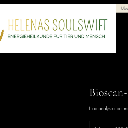
Home
Angebote
Übe
Bioscan-
Haaranalyse über mo
220
Euro