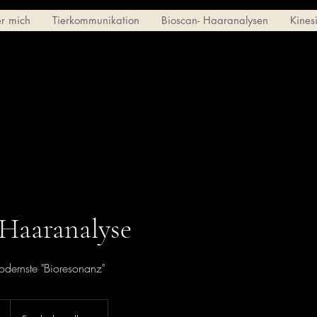
r mich
Tierkommunikation
Bioscan- Haaranalysen
Kines
Haaranalyse
dernste "Bioresonanz"