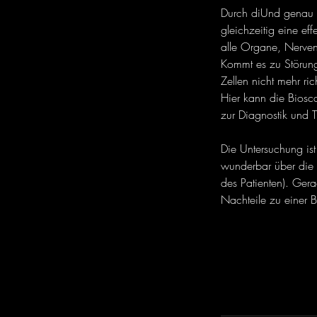
Durch di​Und genau h
gleichzeitig eine ef
alle Organe, Nerven
Kommt es zu Störun
Zellen nicht mehr ri
Hier kann die Biosc
zur Diagnostik und 
​Die Untersuchung is
wunderbar über die 
des Patienten). Gerad
Nachteile zu einer 