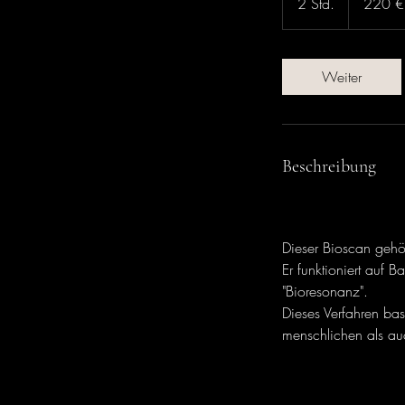
2 Std.
2
220 €
S
t
d
Weiter
.
Beschreibung
Dieser Bioscan gehö
Er funktioniert auf 
"Bioresonanz".
Dieses Verfahren bas
menschlichen als au