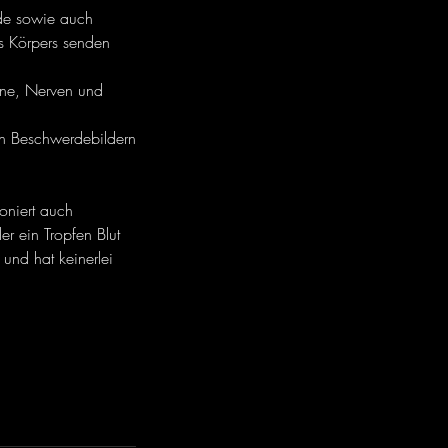
ode sowie auch
es Körpers senden
ne, Nerven und
en Beschwerdebildern
oniert auch
r ein Tropfen Blut
 und hat keinerlei