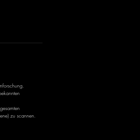
umforschung.
 bekannten
n gesamten
bene) zu scannen.